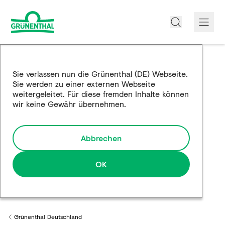
Über uns
Sie verlassen nun die Grünenthal (DE) Webseite.
Sie werden zu einer externen Webseite
Produkte
weitergeleitet. Für diese fremden Inhalte können
wir keine Gewähr übernehmen.
Edukation
Forschung und Entwicklung
Abbrechen
Partnerschaften
OK
Karriere
Medien
Grünenthal Deutschland
Back to