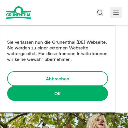
Über uns
Sie verlassen nun die Grünenthal (DE) Webseite.
Sie werden zu einer externen Webseite
Produkte
weitergeleitet. Für diese fremden Inhalte können
wir keine Gewähr übernehmen.
Edukation
Forschung und Entwicklung
Abbrechen
Partnerschaften
OK
Karriere
Medien