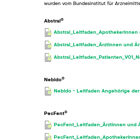
wurden vom Bundesinstitut für Arzneimitt
®
Abstral
Abstral_Leitfaden_Apothekerinne
Abstral_Leitfaden_Ärztinnen und Ä
Abstral_Leitfaden_Patienten_V01_
®
Nebido
Nebido - Leitfaden Angehörige der
®
PecFent
PecFent_Leitfaden_Ärztinnen und Ä
PecFent_Leitfaden_Apothekerinne