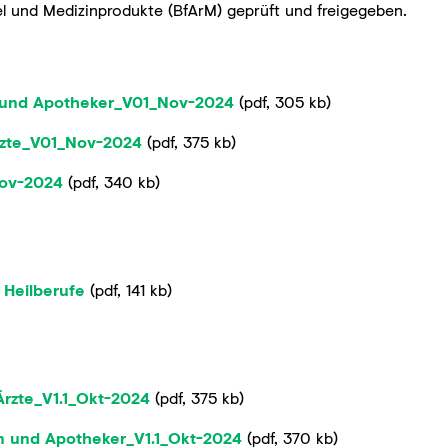
el und Medizinprodukte (BfArM) geprüft und freigegeben.
n und Apotheker_V01_Nov-2024
(
pdf
,
305 kb
)
rzte_V01_Nov-2024
(
pdf
,
375 kb
)
Nov-2024
(
pdf
,
340 kb
)
 Heilberufe
(
pdf
,
141 kb
)
rzte_V1.1_Okt-2024
(
pdf
,
375 kb
)
n und Apotheker_V1.1_Okt-2024
(
pdf
,
370 kb
)