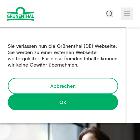
Über uns
Sie verlassen nun die Grünenthal (DE) Webseite.
Sie werden zu einer externen Webseite
Produkte
weitergeleitet. Für diese fremden Inhalte können
wir keine Gewähr übernehmen.
Edukation
Forschung und Entwicklung
Abbrechen
Partnerschaften
OK
Karriere
Medien