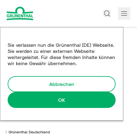
Über uns
Sie verlassen nun die Grünenthal (DE) Webseite.
Sie werden zu einer externen Webseite
Produkte
weitergeleitet. Für diese fremden Inhalte können
wir keine Gewähr übernehmen.
Edukation
Forschung und Entwicklung
Abbrechen
Partnerschaften
OK
Karriere
Medien
Grünenthal Deutschland
Back to