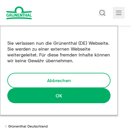
Über uns
Sie verlassen nun die Grünenthal (DE) Webseite.
Sie werden zu einer externen Webseite
Produkte
weitergeleitet. Für diese fremden Inhalte können
wir keine Gewähr übernehmen.
Edukation
Forschung und Entwicklung
Abbrechen
Partnerschaften
OK
Karriere
Medien
Grünenthal Deutschland
Back to