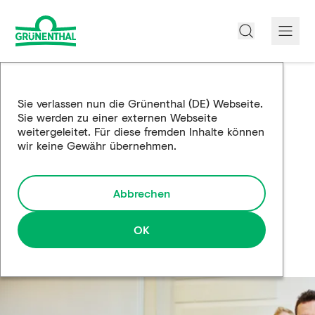
Über uns
Sie verlassen nun die Grünenthal (DE) Webseite.
Sie werden zu einer externen Webseite
Produkte
weitergeleitet. Für diese fremden Inhalte können
wir keine Gewähr übernehmen.
Edukation
Forschung und Entwicklung
Abbrechen
Partnerschaften
OK
Karriere
Medien