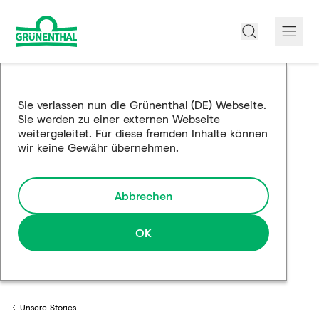
Über uns
Sie verlassen nun die Grünenthal (DE) Webseite.
Sie werden zu einer externen Webseite
Produkte
weitergeleitet. Für diese fremden Inhalte können
wir keine Gewähr übernehmen.
Edukation
Forschung und Entwicklung
Abbrechen
Partnerschaften
OK
Karriere
Medien
Unsere Stories
Back to