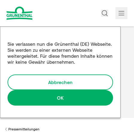
Über uns
Sie verlassen nun die Grünenthal (DE) Webseite.
Sie werden zu einer externen Webseite
Produkte
weitergeleitet. Für diese fremden Inhalte können
wir keine Gewähr übernehmen.
Edukation
Forschung und Entwicklung
Abbrechen
Partnerschaften
OK
Karriere
Medien
Pressemitteilungen
Back to