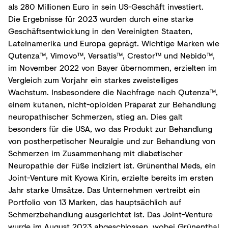
als 280 Millionen Euro in sein US-Geschäft investiert.
Die Ergebnisse für 2023 wurden durch eine starke
Geschäftsentwicklung in den Vereinigten Staaten,
Lateinamerika und Europa geprägt. Wichtige Marken wie
Qutenza™, Vimovo™, Versatis™, Crestor™ und Nebido™,
im November 2022 von Bayer übernommen, erzielten im
Vergleich zum Vorjahr ein starkes zweistelliges
Wachstum. Insbesondere die Nachfrage nach Qutenza™,
einem kutanen, nicht-opioiden Präparat zur Behandlung
neuropathischer Schmerzen, stieg an. Dies galt
besonders für die USA, wo das Produkt zur Behandlung
von postherpetischer Neuralgie und zur Behandlung von
Schmerzen im Zusammenhang mit diabetischer
Neuropathie der Füße indiziert ist. Grünenthal Meds, ein
Joint-Venture mit Kyowa Kirin, erzielte bereits im ersten
Jahr starke Umsätze. Das Unternehmen vertreibt ein
Portfolio von 13 Marken, das hauptsächlich auf
Schmerzbehandlung ausgerichtet ist. Das Joint-Venture
wurde im August 2023 abgeschlossen, wobei Grünenthal