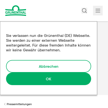
Über uns
Sie verlassen nun die Grünenthal (DE) Webseite.
Sie werden zu einer externen Webseite
Produkte
weitergeleitet. Für diese fremden Inhalte können
wir keine Gewähr übernehmen.
Edukation
Forschung und Entwicklung
Abbrechen
Partnerschaften
OK
Karriere
Medien
Pressemitteilungen
Back to