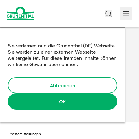
Über uns
Sie verlassen nun die Grünenthal (DE) Webseite.
Sie werden zu einer externen Webseite
Produkte
weitergeleitet. Für diese fremden Inhalte können
wir keine Gewähr übernehmen.
Edukation
Forschung und Entwicklung
Abbrechen
Partnerschaften
OK
Karriere
Medien
Pressemitteilungen
Back to