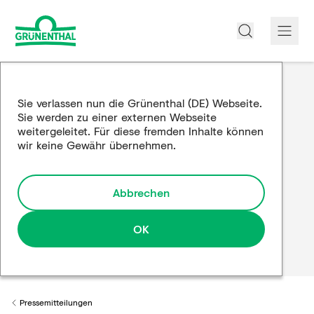
Über uns
Sie verlassen nun die Grünenthal (DE) Webseite.
Sie werden zu einer externen Webseite
Produkte
weitergeleitet. Für diese fremden Inhalte können
wir keine Gewähr übernehmen.
Edukation
Forschung und Entwicklung
Abbrechen
Partnerschaften
OK
Karriere
Medien
Pressemitteilungen
Back to