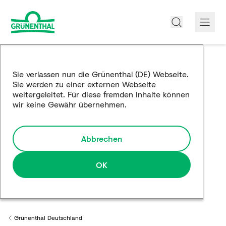
Über uns
Sie verlassen nun die Grünenthal (DE) Webseite.
Sie werden zu einer externen Webseite
Produkte
weitergeleitet. Für diese fremden Inhalte können
wir keine Gewähr übernehmen.
Edukation
Forschung und Entwicklung
Abbrechen
Partnerschaften
OK
Karriere
Medien
Grünenthal Deutschland
Back to