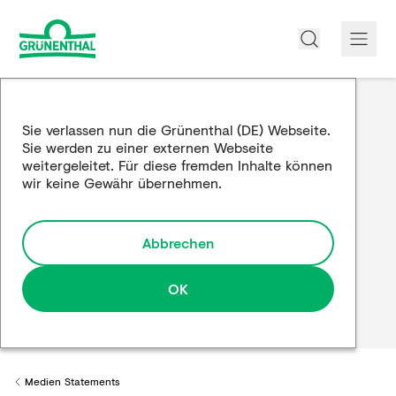
Über uns
Sie verlassen nun die Grünenthal (DE) Webseite.
Sie werden zu einer externen Webseite
Produkte
weitergeleitet. Für diese fremden Inhalte können
wir keine Gewähr übernehmen.
Edukation
Forschung und Entwicklung
Abbrechen
Partnerschaften
OK
Karriere
Medien
Medien Statements
Back to