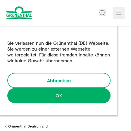
Über uns
Sie verlassen nun die Grünenthal (DE) Webseite.
Sie werden zu einer externen Webseite
Produkte
weitergeleitet. Für diese fremden Inhalte können
wir keine Gewähr übernehmen.
Edukation
Forschung und Entwicklung
Abbrechen
Partnerschaften
OK
Karriere
Medien
Grünenthal Deutschland
Back to