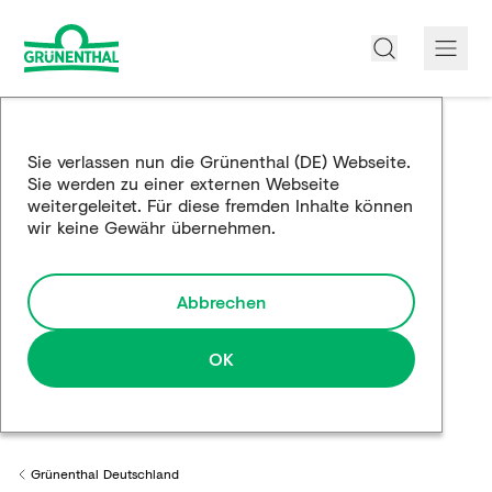
Über uns
Sie verlassen nun die Grünenthal (DE) Webseite.
Sie werden zu einer externen Webseite
Produkte
weitergeleitet. Für diese fremden Inhalte können
wir keine Gewähr übernehmen.
Edukation
Forschung und Entwicklung
Abbrechen
Partnerschaften
OK
Karriere
Medien
Grünenthal Deutschland
Back to